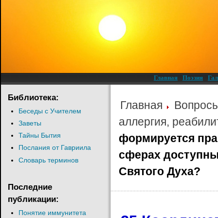
Главная
Поэзия
Гал
Библиотека:
Главная
Вопрос
Беседы с Учителем
аллергия, реабили
Заветы
Тайны Бытия
формируется пран
Послания от Гавриила
сферах доступных
Словарь терминов
Святого Духа?
Последние
публикации:
Понятие иммунитета