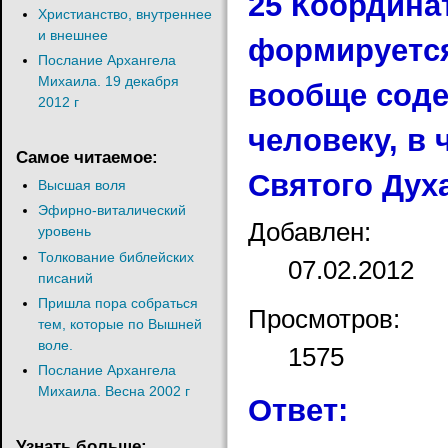
25 Координа
Христианство, внутреннее
и внешнее
формируется
Послание Архангела
Михаила. 19 декабря
вообще соде
2012 г
человеку, в 
Самое читаемое:
Святого Дух
Высшая воля
Эфирно-виталический
Добавлен:
уровень
Толкование библейских
07.02.2012
писаний
Пришла пора собраться
Просмотров:
тем, которые по Вышней
воле.
1575
Послание Архангела
Михаила. Весна 2002 г
Ответ:
Узнать больше: