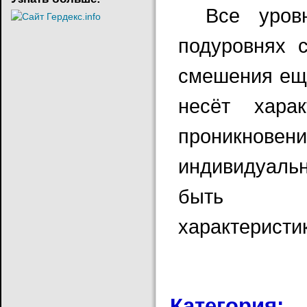
Все уров
подуровнях с
смешения ещё
несёт хара
проникно
индивидуальн
быть ок
характеристи
Категория: